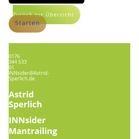
Zurück zur Übersicht
Starten
0176
344 533
01
INNsider@Astrid-
Sperlich.de
Astrid
Sperlich
INNsider
Mantrailing