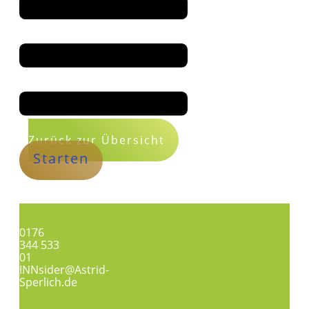
Zurück zur Übersicht
Starten
0176
344 533
01
INNsider@Astrid-
Sperlich.de