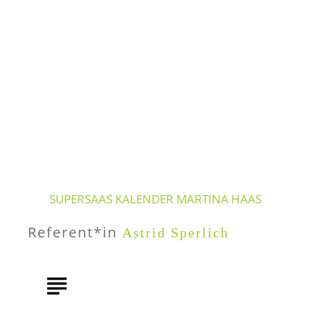
Inhalte
/
SuperSaaS Kalender Martina Haas
SUPERSAAS KALENDER MARTINA HAAS
Referent*in
Astrid Sperlich