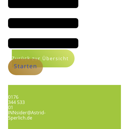
Zurück zur Übersicht
Starten
0176
344 533
01
INNsider@Astrid-
Sperlich.de